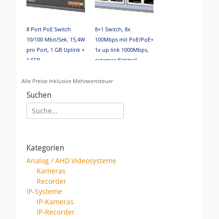
8 Port PoE Switch
8+1 Switch, 8x
10/100 Mbit/Sek. 15,4W
100Mbps mit PoE/PoE+
pro Port, 1 GB Uplink +
1x up link 1000Mbps,
1 SFP
externes Netzteil
Alle Preise inklusive Mehrwertsteuer
Suchen
Suche
für:
2TB HDD eingebaut in
16+2 Switch
DVR/NVR
Kategorien
Analog / AHD Videosysteme
Kameras
Recorder
IP-Systeme
IP-Kameras
IP-Recorder