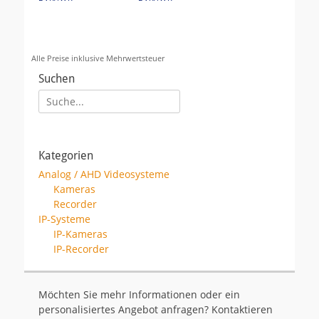
Alle Preise inklusive Mehrwertsteuer
Suchen
Suche
für:
2TB HDD eingebaut in
Kabelm.
DVR/NVR
Mastmontage,Ø60-
Kategorien
100mm,für 12071-B/-
Analog / AHD Videosysteme
M,
Kameras
Recorder
IP-Systeme
IP-Kameras
IP-Recorder
Farb-Quad mit PIP,
1TB HDD eingebaut in
Möchten Sie mehr Informationen oder ein
Motion, Auto Switch,
DVR/NVR
personalisiertes Angebot anfragen? Kontaktieren