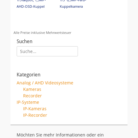
1/3\&quot; 1,3MP-
1/3" 0,5MP-Farb-
AHD-OSD-Kuppel
Kuppelkamera
Alle Preise inklusive Mehrwertsteuer
Suchen
Suche
für:
1/3" LED T/N OSD IR
1/3"LED-T/N-Farb-
Farb-Zyl.Kam. 67°
Speed-Dome-
Kategorien
Kam.,700TVL
Analog / AHD Videosysteme
Kameras
Recorder
IP-Systeme
IP-Kameras
IP-Recorder
1/3"LED-Vandal. T/N-
1/3" 0,5MP-Farb-
Möchten Sie mehr Informationen oder ein