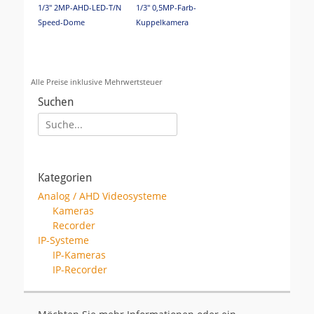
1/3" 2MP-AHD-LED-T/N
1/3" 0,5MP-Farb-
Speed-Dome
Kuppelkamera
Alle Preise inklusive Mehrwertsteuer
Suchen
Suche
für:
1/4"FIT-T/N-Farb-
1/3" 1080P-AHD-LED-
Speed-
Kuppelkamera
Kategorien
Dome,670TVL,960H
Analog / AHD Videosysteme
Kameras
Recorder
IP-Systeme
IP-Kameras
IP-Recorder
1/3"Farb-
LED-T/N-Farb-Zyl.Kam.