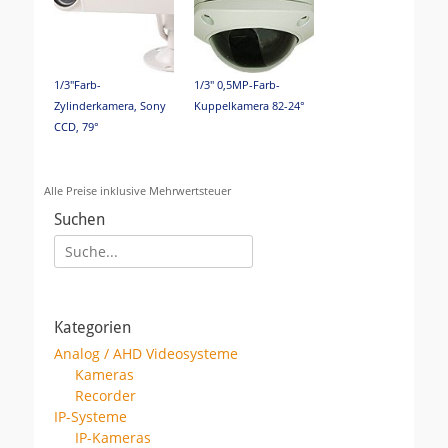
1/3"Farb-
1/3" 0,5MP-Farb-
Zylinderkamera, Sony
Kuppelkamera 82-24°
CCD, 79°
Alle Preise inklusive Mehrwertsteuer
Suchen
Suche
für:
WDR-FIT-T/N-
1/3" LED T/N OSD IR
OSD+UTC,Farb-
Farb-Zyl.Kam. 67°
Kategorien
Zyl.kam.,70-17°
Analog / AHD Videosysteme
Kameras
Recorder
IP-Systeme
IP-Kameras